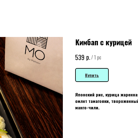
Кимбап с курицей
р.
539
/
1 pc
Купить
Японский рис, курица жаренная
омлет тамагояки, твороженный
манго-чили.