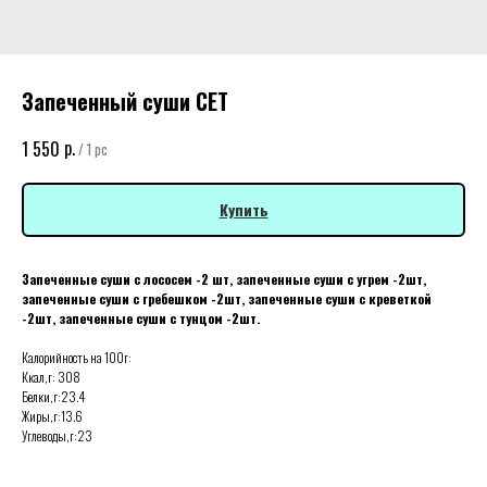
Запеченный суши СЕТ
р.
1 550
/
1 pc
Купить
Запеченные суши с лососем -2 шт, запеченные суши с угрем -2шт,
запеченные суши с гребешком -2шт, запеченные суши с креветкой
-2шт, запеченные суши с тунцом -2шт.
Калорийность на 100г:
Ккал,г: 308
Белки,г:23.4
Жиры,г:13.6
Углеводы,г:23