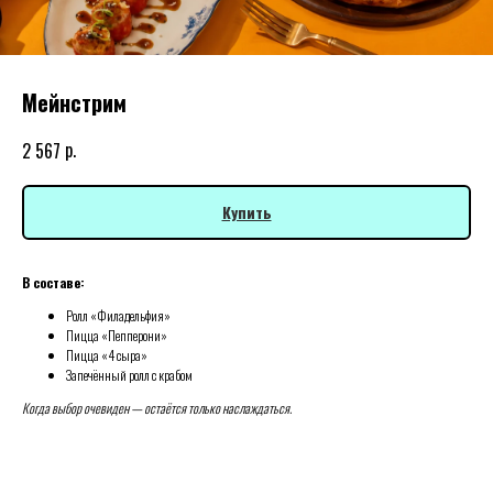
Мейнстрим
р.
2 567
Купить
В составе:
Ролл «Филадельфия»
Пицца «Пепперони»
Пицца «4 сыра»
Запечённый ролл с крабом
Когда выбор очевиден — остаётся только наслаждаться.