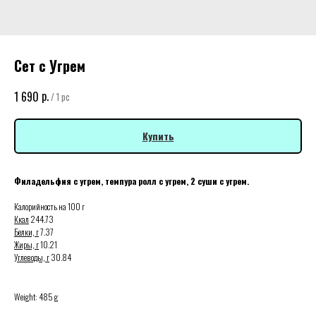
Сет с Угрем
р.
1 690
/
1 pc
Купить
Филадельфия с угрем, темпура ролл с угрем, 2 суши с угрем.
Калорийность на 100 г
Ккал
244.73
Белки, г
7.37
Жиры, г
10.21
Углеводы, г
30.84
Weight: 485 g