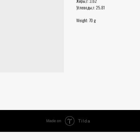
Жиры,г: 3.62
Углеводы,г: 25.81
Weight: 70 g
Tilda
Made on