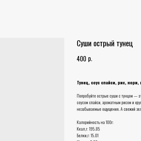
Суши острый тунец
р.
400
Тунец, соус спайси, рис, нори,
Попробуйте острые суши с тунцом — э
соусом спайси, ароматным рисом и хру
незабываемые ощущения. А свежий зел
Калорийность на 100г:
Ккал,г: 195.85
Белки,г: 15.01