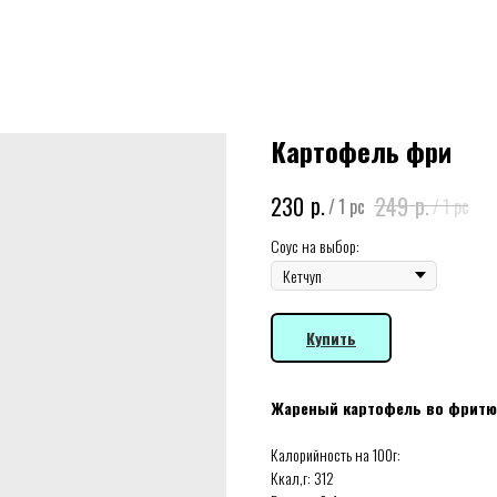
Картофель фри
р.
р.
230
249
/
1 pc
/
1 pc
Соус на выбор:
Купить
Жареный картофель во фритюр
Калорийность на 100г:
Ккал,г: 312