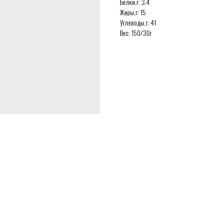
Белки,г: 3.4
Жиры,г: 15
Углеводы,г: 41
Вес: 150/30г