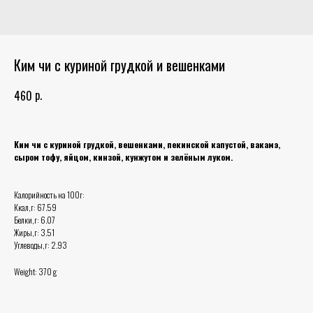
Ким чи с куриной грудкой и вешенками
р.
460
Ким чи с куриной грудкой, вешенками, пекинской капустой, вакамэ,
сыром тофу, яйцом, кинзой, кунжутом и зелёным луком.
Калорийность на 100г:
Ккал,г: 67.59
Белки,г: 6.07
Жиры,г: 3.51
Углеводы,г: 2.93
Weight: 370 g